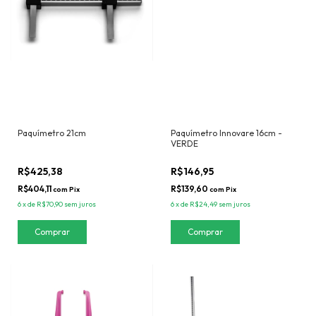
Paquímetro 21cm
Paquímetro Innovare 16cm -
VERDE
R$425,38
R$146,95
R$404,11
R$139,60
com
Pix
com
Pix
6
x
de
R$70,90
sem juros
6
x
de
R$24,49
sem juros