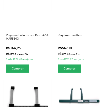
Paquímetro Innovare 16cm AZUL
Paquímetro 60cm
MARINHO
R$146,95
R$547,18
R$139,60
R$519,82
com
Pix
com
Pix
6
x
de
R$24,49
sem juros
6
x
de
R$91,20
sem juros