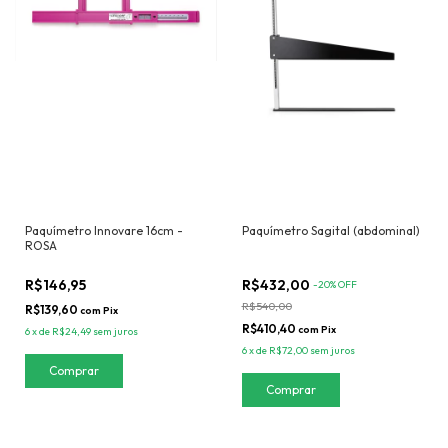
Paquímetro Innovare 16cm -
Paquímetro Sagital (abdominal)
ROSA
R$146,95
R$432,00
-
20
%
OFF
R$540,00
R$139,60
com
Pix
R$410,40
com
Pix
6
x
de
R$24,49
sem juros
6
x
de
R$72,00
sem juros